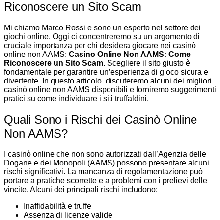
Riconoscere un Sito Scam
Mi chiamo Marco Rossi e sono un esperto nel settore dei
giochi online. Oggi ci concentreremo su un argomento di
cruciale importanza per chi desidera giocare nei casinò
online non AAMS:
Casino Online Non AAMS: Come
Riconoscere un Sito Scam
. Scegliere il sito giusto è
fondamentale per garantire un’esperienza di gioco sicura e
divertente. In questo articolo, discuteremo alcuni dei migliori
casinò online non AAMS disponibili e forniremo suggerimenti
pratici su come individuare i siti truffaldini.
Quali Sono i Rischi dei Casinò Online
Non AAMS?
I casinò online che non sono autorizzati dall’Agenzia delle
Dogane e dei Monopoli (AAMS) possono presentare alcuni
rischi significativi. La mancanza di regolamentazione può
portare a pratiche scorrette e a problemi con i prelievi delle
vincite. Alcuni dei principali rischi includono:
Inaffidabilità e truffe
Assenza di licenze valide