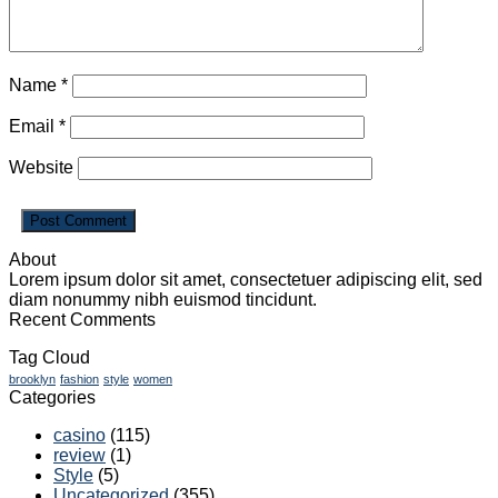
Name
*
Email
*
Website
About
Lorem ipsum dolor sit amet, consectetuer adipiscing elit, sed
diam nonummy nibh euismod tincidunt.
Recent Comments
Tag Cloud
brooklyn
fashion
style
women
Categories
casino
(115)
review
(1)
Style
(5)
Uncategorized
(355)